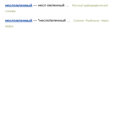
несломленный
— несл омленный …
Русский орфографический
словарь
несломленный
— *несло/мленный …
Слитно. Раздельно. Через
дефис.