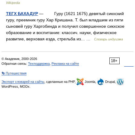
Wikipedia
ТЕГХ БАХАДУР
— Гуру (1621 1675) девятый сикхский
гуру, преемник гуру Хар Кришана. Т. был младшим из пяти
сыновей гуру Харгобинда и получил совершенное сикхское
образование и воспитание: классич. науки, физическое
развитие, верховая езда, стрельба из… …
Словарь индуизма
© Академик, 2000-2026
18+
Обратная связь:
Техподдержка
,
Реклама на сайте
👣 Путешествия
Экспорт словарей на сайты
, сделанные на PHP,
Joomla,
Drupal,
WordPress, MODx.