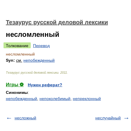
Тезаурус русской деловой лексики
несломленный
Толкование
Перевод
несломленный
Syn:
см.
непобежденный
Тезаурус русской деловой лексики
.
2011
.
Игры ⚽
Нужен реферат?
Синонимы
:
непобежденный
,
непоколебимый
,
непреклонный
несложный
неслучайный